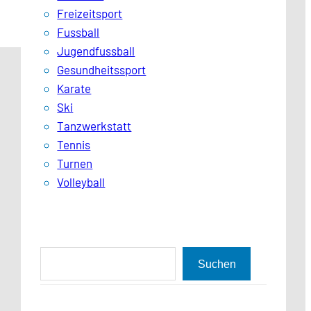
Freizeitsport
Fussball
Jugendfussball
Gesundheitssport
Karate
Ski
Tanzwerkstatt
Tennis
Turnen
Volleyball
S
Suchen
u
c