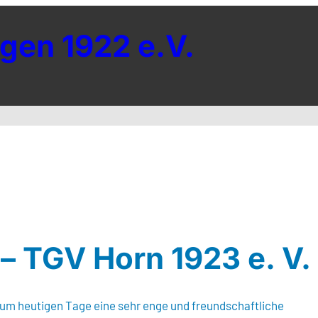
gen 1922 e.V.
– TGV Horn 1923 e. V.
 zum heutigen Tage eine sehr enge und freundschaftliche