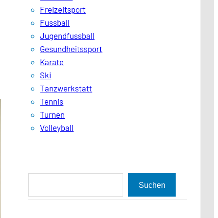
Freizeitsport
Fussball
Jugendfussball
Gesundheitssport
Karate
Ski
Tanzwerkstatt
Tennis
Turnen
Volleyball
S
Suchen
u
c