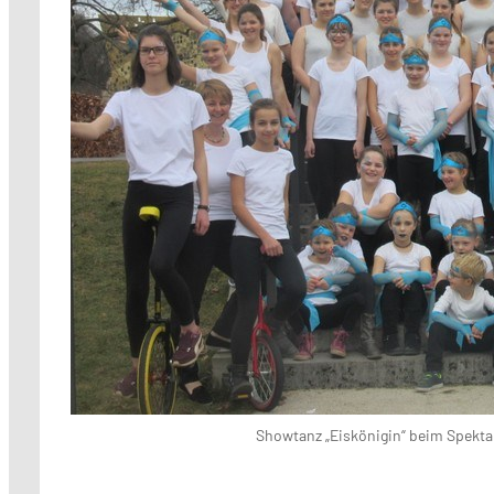
Showtanz „Eiskönigin“ beim Spekt