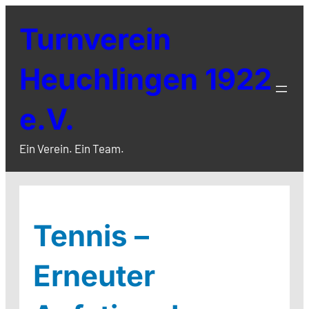
Zum
Turnverein
Inhalt
springen
Heuchlingen 1922
e.V.
Ein Verein. Ein Team.
Tennis –
Erneuter