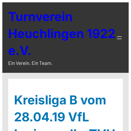
Zum
Turnverein
Inhalt
springen
Heuchlingen 1922
e.V.
Ein Verein. Ein Team.
Kreisliga B vom
28.04.19 VfL