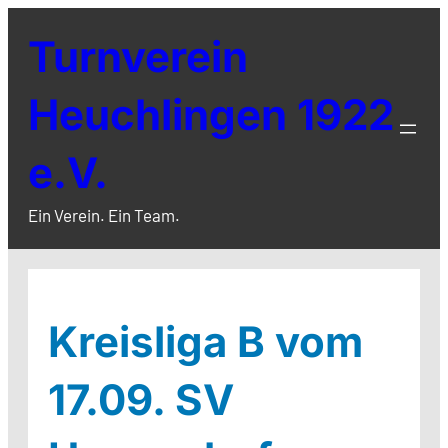
Zum
Turnverein
Inhalt
springen
Heuchlingen 1922
e.V.
Ein Verein. Ein Team.
Kreisliga B vom
17.09. SV