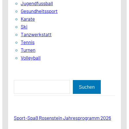
Jugendfussball
Gesundheitssport
Karate
Ski
Tanzwerkstatt
Tennis
Turnen
Volleyball
S
Suchen
u
c
h
Sport-Spaß Rosenstein Jahresprogramm 2026
e