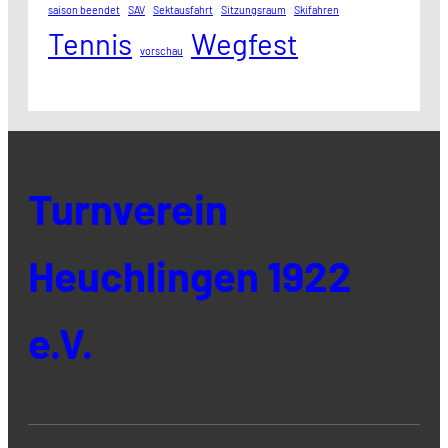
saison beendet
SAV
Sektausfahrt
Sitzungsraum
Skifahren
Tennis
Wegfest
vorschau
Turnverein
Heuchlingen 1922
e.V.