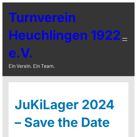
Zum
Turnverein
Inhalt
springen
Heuchlingen 1922
e.V.
Ein Verein. Ein Team.
JuKiLager 2024
– Save the Date