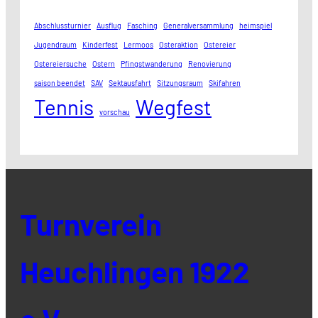
Abschlussturnier
Ausflug
Fasching
Generalversammlung
heimspiel
Jugendraum
Kinderfest
Lermoos
Osteraktion
Ostereier
Ostereiersuche
Ostern
Pfingstwanderung
Renovierung
saison beendet
SAV
Sektausfahrt
Sitzungsraum
Skifahren
Tennis
Wegfest
vorschau
Turnverein
Heuchlingen 1922