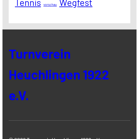
Tennis
Wegfest
vorschau
Turnverein
Heuchlingen 1922
e.V.