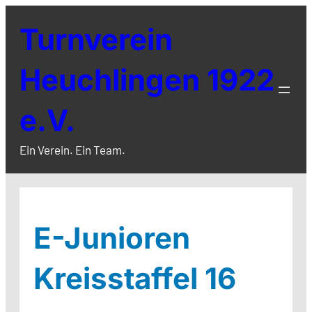
Zum
Turnverein
Inhalt
springen
Heuchlingen 1922
e.V.
Ein Verein. Ein Team.
E-Junioren
Kreisstaffel 16