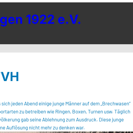
gen 1922 e.V.
TVH
ls sich jeden Abend einige junge Männer auf dem „Brechwasen“
tarten zu betreiben wie Ringen, Boxen, Turnen usw. Täglich
evölkerung gab seine Ablehnung zum Ausdruck. Diese junge
ine Auflösung nicht mehr zu denken war.