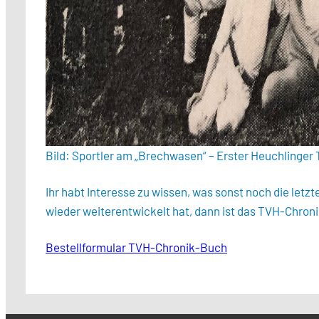
Bild: Sportler am „Brechwasen“ – Erster Heuchlinger 
Ihr habt Interesse zu wissen, was sonst noch die letz
wieder weiterentwickelt hat, dann ist das TVH-Chroni
Bestellformular TVH-Chronik-Buch