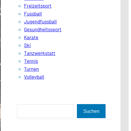
Freizeitsport
Fussball
Jugendfussball
Gesundheitssport
Karate
Ski
Tanzwerkstatt
Tennis
Turnen
Volleyball
S
Suchen
u
c