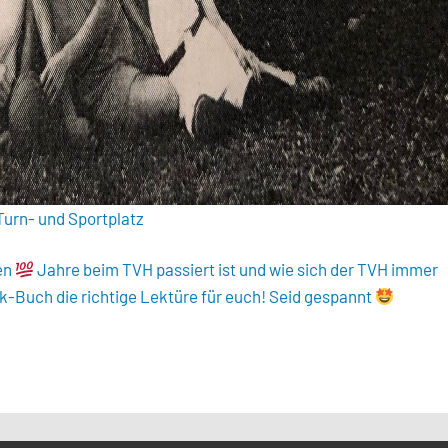
Turn- und Sportplatz
ten
Jahre beim TVH passiert ist und wie sich der TVH immer
k-Buch die richtige Lektüre für euch! Seid gespannt