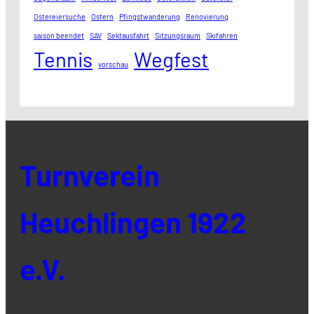
Ostereiersuche
Ostern
Pfingstwanderung
Renovierung
saison beendet
SAV
Sektausfahrt
Sitzungsraum
Skifahren
Tennis
Wegfest
vorschau
Turnverein
Heuchlingen 1922
e.V.