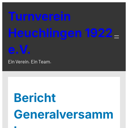
Zum
Turnverein
Inhalt
springen
Heuchlingen 1922
e.V.
Ein Verein. Ein Team.
Bericht
Generalversamm