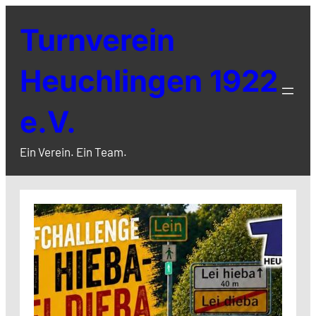
Zum
Turnverein
Inhalt
springen
Heuchlingen 1922
e.V.
Ein Verein. Ein Team.