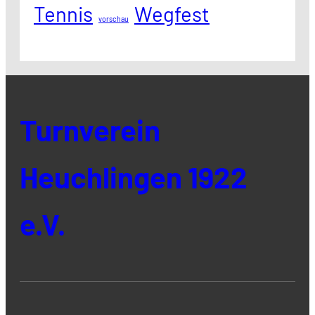
Tennis
Wegfest
vorschau
Turnverein
Heuchlingen 1922
e.V.