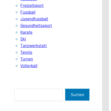
Freizeitsport
Fussball
Jugendfussball
Gesundheitssport
Karate
Ski
Tanzwerkstatt
Tennis
Turnen
Volleyball
S
Suchen
u
c