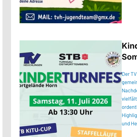
Kin
Som
Der TV
gemein
Nachde
vielfä
ordentl
Highli
und He