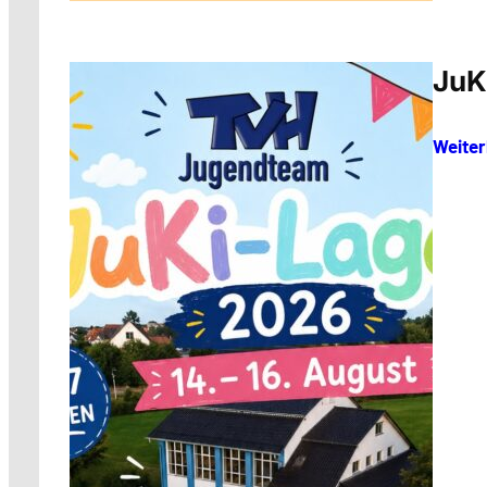
JuK
Weiter