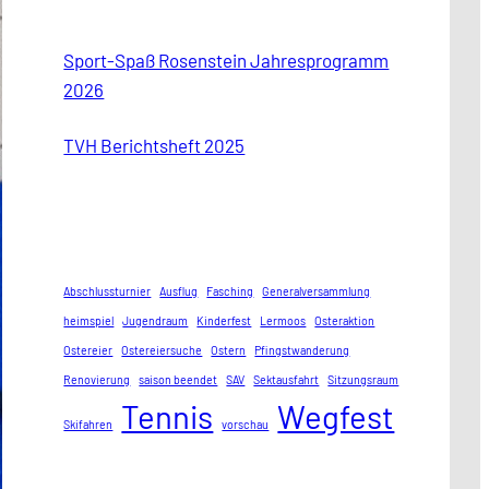
h
e
Sport-Spaß Rosenstein Jahresprogramm
n
2026
TVH Berichtsheft 2025
Abschlussturnier
Ausflug
Fasching
Generalversammlung
heimspiel
Jugendraum
Kinderfest
Lermoos
Osteraktion
Ostereier
Ostereiersuche
Ostern
Pfingstwanderung
Renovierung
saison beendet
SAV
Sektausfahrt
Sitzungsraum
Tennis
Wegfest
Skifahren
vorschau