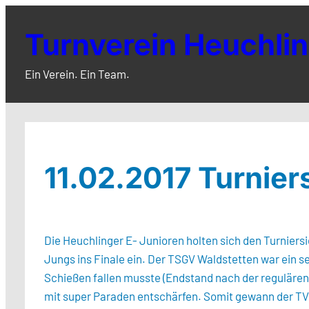
Zum
Inhalt
Turnverein Heuchlin
springen
Ein Verein. Ein Team.
11.02.2017 Turnier
Die Heuchlinger E- Junioren holten sich den Turniers
Jungs ins Finale ein. Der TSGV Waldstetten war ein s
Schießen fallen musste (Endstand nach der regulären Sp
mit super Paraden entschärfen. Somit gewann der TVH