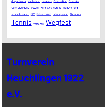
Jugendraum
Kinderfest
Lermoos
Osteraktion
Ostereier
Ostereiersuche
Ostern
Pfingstwanderung
Renovierung
saison beendet
SAV
Sektausfahrt
Sitzungsraum
Skifahren
Tennis
Wegfest
vorschau
Turnverein
Heuchlingen 1922
e.V.