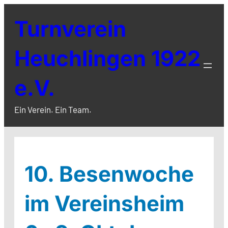
Zum
Turnverein
Inhalt
springen
Heuchlingen 1922
e.V.
Ein Verein. Ein Team.
10. Besenwoche
im Vereinsheim