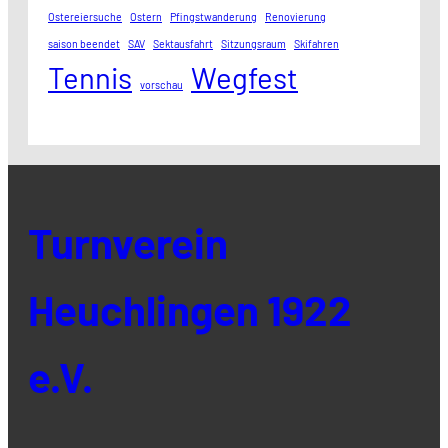
Ostereiersuche
Ostern
Pfingstwanderung
Renovierung
saison beendet
SAV
Sektausfahrt
Sitzungsraum
Skifahren
Tennis
Wegfest
vorschau
Turnverein
Heuchlingen 1922
e.V.